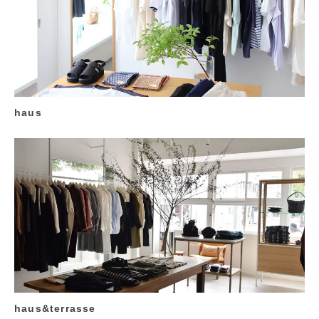
haus
haus&terrasse