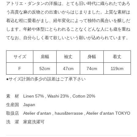
アトリエ・ダンタンの洋服は、とても旧い時代に織られたであろ
う高貴な麻の反物との出逢いからはじまりました。上質な素材は
着込む程に愛着がまし、経年変化によって独特の風合いを醸しだ
します。年齢や体型にとらわれることなくどんな人にも歳を重ね
てなお、自分らしく着て欲しいという願いが込められています。
サイズ
肩幅
袖丈
身幅
着丈
F
52cm
47cm
74cm
119cm
●サイズ計測の多少の誤差はご了承下さい
素 材 Linen 57% , Washi 23% , Cotton 20%
生産国 Japan
取扱店 Atelier d'antan , haus&terrasse , Atelier d'antan TOKYO
洗 濯 家庭洗濯可