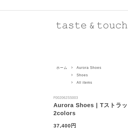
Atelier d'antan 〈 Grand-mere 〉
New Arrival
8/7UP
Atelie
Rest
ホーム
Aurora Shoes
Revivre
Knit
New
Toile
Pants
Shoes
Aurora Shoes
Outer
Baba
Acce
All items
Eleven 2nd
Shoes
Galle
Stole
F002062SS003
Ricorrrobe
Men's
STOC
All i
Aurora Shoes | Tス
2colors
Toujours
Yaec
Domestic
Impor
37,400円