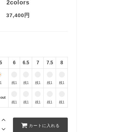
2colors
37,400円
5
6
6.5
7
7.5
8
1
残1
残1
残1
残1
残1
 out
残1
残1
残1
残1
残1
カートに入れる