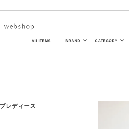
All ITEMS
BRAND
CATEGORY
r d’antan - Clothing -
ock
8/5UP
New
Charpentier de Vaisseau
Dress
N
Aeta
Denim
co
ssory
Boboutic
Bag
go Desportes
Khadi&Co.
Socks
K GALLERY
tems
Sophie Digard
Exclusive Collection
New
トラップレディース
a
Yuri Park
t