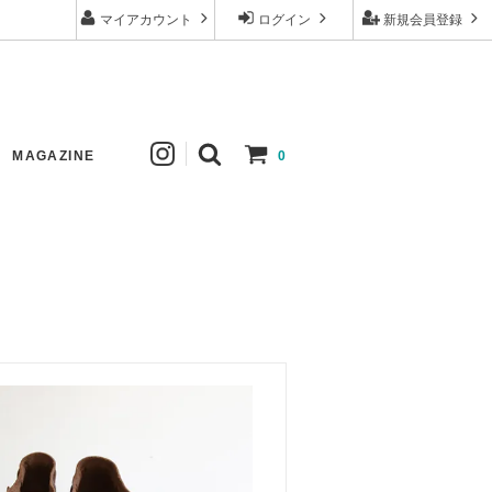
マイアカウント
ログイン
新規会員登録
MAGAZINE
0
ew
Johanna Gullichsen
Tops
New
Apuntob
Skirt
Comoli
Hat
mature ha.
Others
Tembea
Price down
ゴーシュ