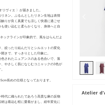
オリヴィエ 〉が届きました。
のリネン。ぷるんとしたリネン生地は表情
肌触りが良く真夏でも涼しく快適に過ごせ
つも使い込むと柔らかくなり、身体へと自
たネックラインが印象的で、風をはらんだよ
り、絞ったり結んだりとシルエットの変化
い開きで、すっきりとした印象に。
染色されたニュアンスのある色合いで、落
ー、やさしく肌になじむコニャックの3色が
す。
3.5cm長めの仕様となっております。
Atelier
い時代に織られたであろう高貴な麻の反物
素材は着込む程に愛着がまし、経年変化に