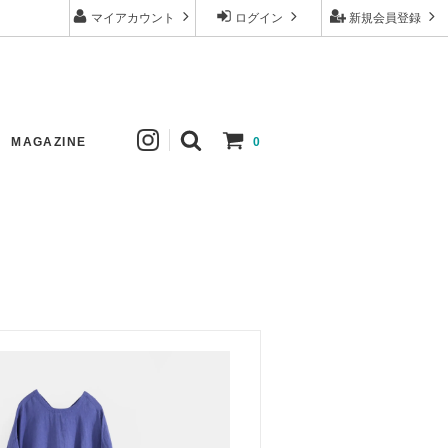
マイアカウント
ログイン
新規会員登録
MAGAZINE
0
ew
Johanna Gullichsen
Tops
New
Apuntob
Skirt
Comoli
Hat
mature ha.
Others
Tembea
Price down
ゴーシュ