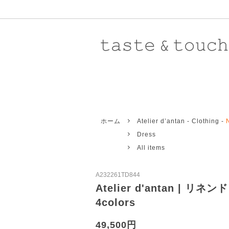
Atelier d'antan 〈 Grand-mere 〉
New Arrival
8/5UP
Atelie
Rest
ホーム
Atelier d’antan - Clothing -
Revivre
Knit
New
Toile
Pants
Dress
Aurora Shoes
Outer
Baba
Acce
All items
Eleven 2nd
Shoes
Galle
Stole
A232261TD844
Ricorrrobe
Men's
STOC
All i
Atelier d'antan | リネン
4colors
Toujours
Yaec
Domestic
Impor
49,500円