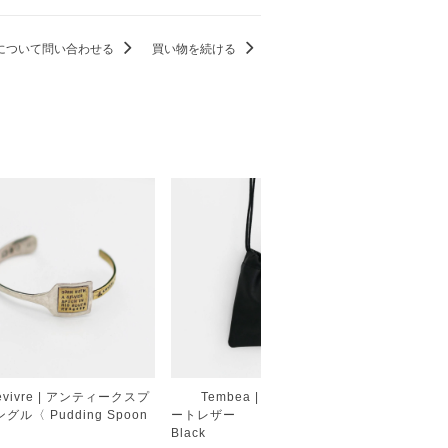
について問い合わせる
買い物を続ける
evivre | アンティークスプ
Tembea | 巾着ポシェット ゴ
Tem
グル〈 Pudding Spoon
ートレザー
モール
Black
3colors