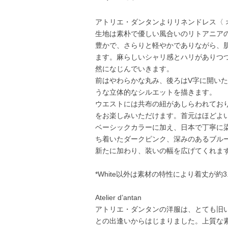
アトリエ・ダンタンよりリネンドレス〈 
生地は素朴で優しい風合いのリトアニア
豊かで、さらりと軽やかでありながら、
ます。麻らしいシャリ感とハリがありつ
然になじんでいきます。
前はやわらかな丸み、後ろはV字に開い
うな立体的なシルエットを描きます。
ウエストには共布の紐があしらわれてお
をお楽しみいただけます。首元はほどよ
ベーシックカラーに加え、日本で丁寧に
ち着いたダークピンク、深みのあるブル
新たに加わり、装いの幅を広げてくれま
*White以外は素材の特性により着丈が約
Atelier d’antan
アトリエ・ダンタンの洋服は、とても旧
との出逢いからはじまりました。上質な