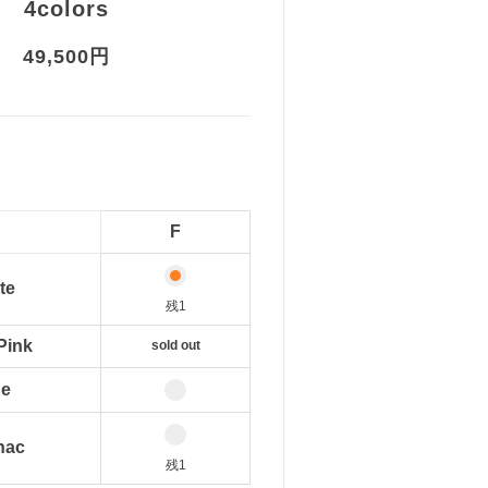
4colors
49,500円
F
te
残1
Pink
sold out
ue
nac
残1