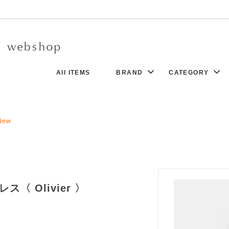
All ITEMS
BRAND
CATEGORY
r d’antan - Clothing -
ock
8/5UP
New
Charpentier de Vaisseau
Dress
N
New
Aeta
Denim
co
ssory
Boboutic
Bag
go Desportes
Khadi&Co.
Socks
K GALLERY
tems
Sophie Digard
Exclusive Collection
New
ドレス〈 Olivier 〉
a
Yuri Park
t