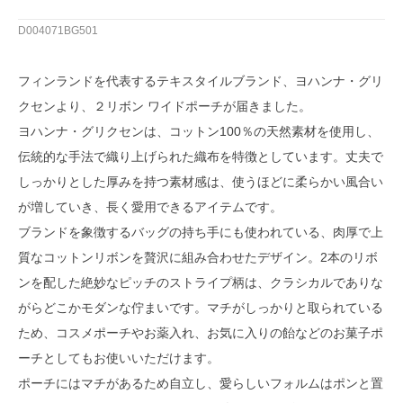
D004071BG501
フィンランドを代表するテキスタイルブランド、ヨハンナ・グリ
クセンより、２リボン ワイドポーチが届きました。
ヨハンナ・グリクセンは、コットン100％の天然素材を使用し、
伝統的な手法で織り上げられた織布を特徴としています。丈夫で
しっかりとした厚みを持つ素材感は、使うほどに柔らかい風合い
が増していき、長く愛用できるアイテムです。
ブランドを象徴するバッグの持ち手にも使われている、肉厚で上
質なコットンリボンを贅沢に組み合わせたデザイン。2本のリボ
ンを配した絶妙なピッチのストライプ柄は、クラシカルでありな
がらどこかモダンな佇まいです。マチがしっかりと取られている
ため、コスメポーチやお薬入れ、お気に入りの飴などのお菓子ポ
ーチとしてもお使いいただけます。
ポーチにはマチがあるため自立し、愛らしいフォルムはポンと置