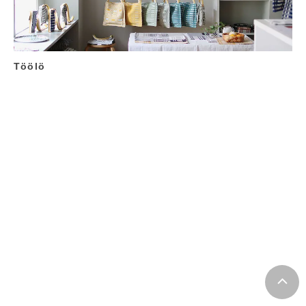
Töölö