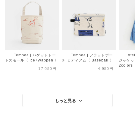
Tembea | バゲットトー
Tembea | フラットポー
Ate
トスモール〈 Ice+Wappen 〉
チ ミディアム〈 Baseball 〉
ジャケット
2colors
17,050円
4,950円
もっと見る