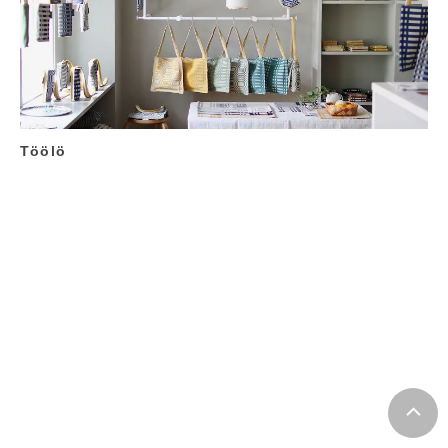
Töölö