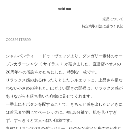
sold out
返品について
特定商取引法に基づく表記
C003261TS899
シャルパンティエ・ドゥ・ヴェッソより、ダンガリー素材のオー
プンカラーシャツ〈 サイラス 〉が届きました。直営店ハオスの
26周年への感謝をかたちにした、特別な一枚です。
リラックス感のあるゆったりとしたシルエットに、上品さを損な
わない小さめの衿もと。ほどよい開きの開襟は、リラックス感が
ありながらも落ち着いた印象に見せてくれます。
一番上にもボタンを配することで、きちんと感を出したいときに
は首元まで閉じてベーシックに。袖は5分袖で、肌を見せすぎ
ず、すっきりと大人っぽい印象です。
素材はリネン100％のダンガリー。ほのかな光沢と糸の節が生む