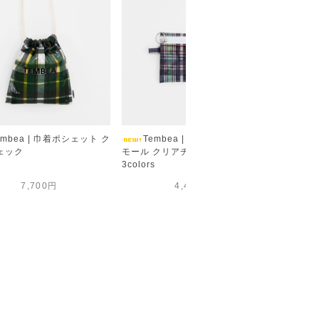
embea | 巾着ポシェット ク
Tembea | フラットポーチス
Tem
ェック
モール クリアチェック
ロング ク
3colors
3colors
7,700円
4,400円