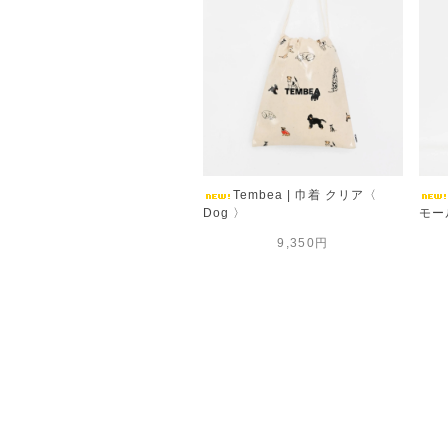
Tembea | 巾着 クリア〈
Dog 〉
モー
9,350円