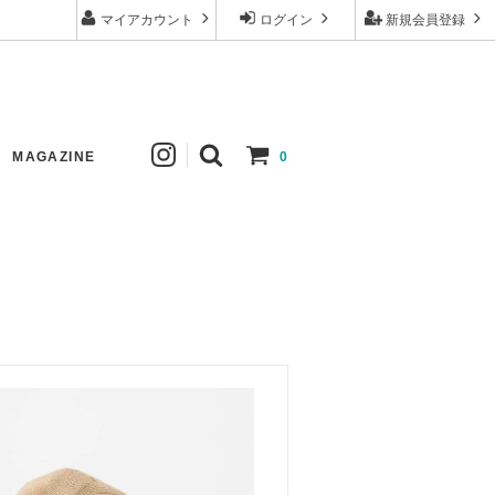
マイアカウント
ログイン
新規会員登録
MAGAZINE
0
ew
Johanna Gullichsen
Tops
New
Apuntob
Skirt
Comoli
Hat
mature ha.
Others
Tembea
Price down
ゴーシュ