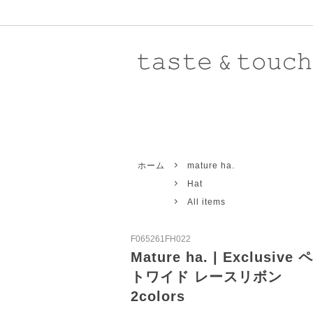
Atelier d'antan 〈 Grand-mere 〉
New Arrival
8/7UP
Atelie
Rest
ホーム
mature ha.
Revivre
Knit
New
Toile
Pants
Hat
Aurora Shoes
Outer
Baba
Acce
All items
Eleven 2nd
Shoes
Galle
Stole
F065261FH022
Ricorrrobe
Men's
STOC
All i
Mature ha. | Exclu
トワイド レースリボン
Toujours
Yaec
2colors
Domestic
Impor