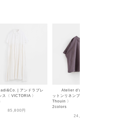
hadi&Co. | アンドラプレ
Atelier d'antan | チェックコ
Atel
ス〈 VICTORIA 〉
ットンリネンプルオーバー〈
レス〈 Co
s
Thouin 〉
Black
2colors
85,800円
24,200円