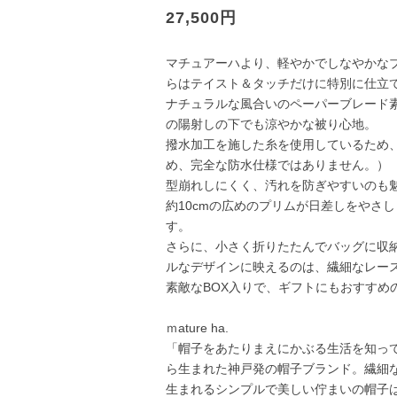
27,500円
マチュアーハより、軽やかでしなやかな
らはテイスト＆タッチだけに特別に仕立
ナチュラルな風合いのペーパーブレード
の陽射しの下でも涼やかな被り心地。
撥水加工を施した糸を使用しているため
め、完全な防水仕様ではありません。）
型崩れしにくく、汚れを防ぎやすいのも
約10cmの広めのプリムが日差しをやさ
す。
さらに、小さく折りたたんでバッグに収
ルなデザインに映えるのは、繊細なレー
素敵なBOX入りで、ギフトにもおすすめ
ｍature ha.
「帽子をあたりまえにかぶる生活を知っ
ら生まれた神戸発の帽子ブランド。繊細
生まれるシンプルで美しい佇まいの帽子