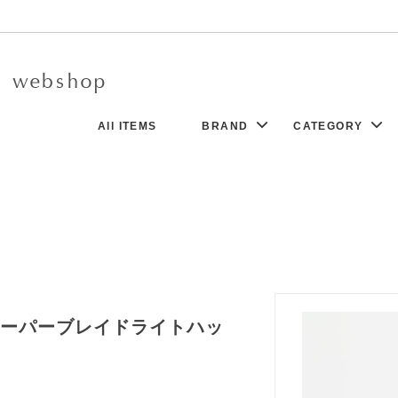
All ITEMS
BRAND
CATEGORY
r d’antan - Clothing -
ock
8/5UP
New
Charpentier de Vaisseau
Dress
N
Aeta
Denim
co
ssory
Boboutic
Bag
go Desportes
Khadi&Co.
Socks
K GALLERY
tems
Sophie Digard
Exclusive Collection
New
sive ペーパーブレイドライトハッ
a
Yuri Park
t