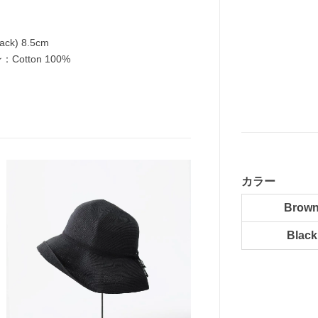
ck) 8.5cm
ン：Cotton 100%
カラー
Brown
Black