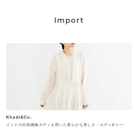
Import
Khadi&Co.
インドの伝統織物カディを用いた柔らかな美しさ〈カディ&コー〉