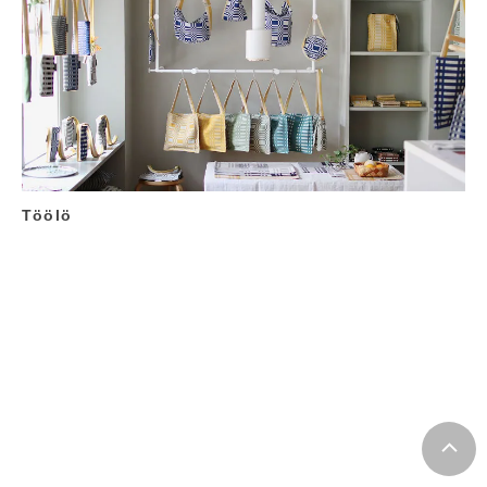
Töölö