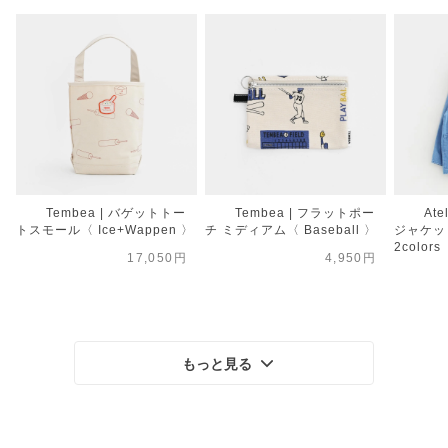
Tembea | バゲットトー
Tembea | フラットポー
Ate
トスモール〈 Ice+Wappen 〉
チ ミディアム〈 Baseball 〉
ジャケット
2colors
17,050円
4,950円
もっと見る