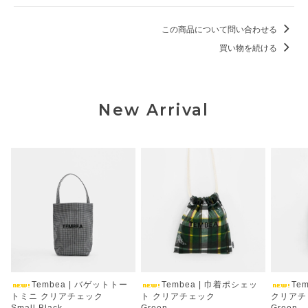
この商品について問い合わせる
買い物を続ける
New Arrival
Tembea | バゲットトー
Tembea | 巾着ポシェッ
Te
トミニ クリアチェック
ト クリアチェック
クリアチ
Small Black
Green
Green