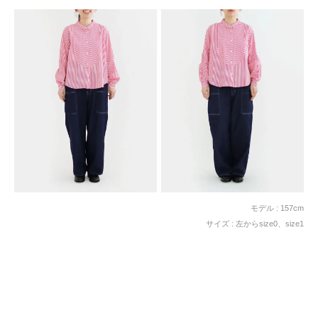
モデル : 157cm
サイズ : 左からsize0、size1