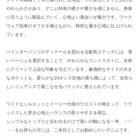
やわらかさがあり、デニム特有の硬さや重さを感じません。身体
に沿うように馴染んでいく、心地よい風合いが魅力です。ワーク
ウェア由来のタフさを備えながら、軽快な履き心地に仕上げられ
ています。
ペインターパンツのディテールを思わせる配色ステッチには、薄
いベージュを選択することで、やわらかなコントラストに。全体
にクリーンで上品な印象を与えています。象徴的なサイドの大き
なポケットも、柔らかな10オンス生地の落ち感によって、女性ら
しいニュアンスで着こなせるバランスに整えられています。
ワイドなシルエットとイージー仕様のウエストが相まって、リラ
ックスした穿き心地とバランスの取りやすさを両立。
シンプルなトップスと合わせるだけで装いの軸になる一本。
ベテ
ィー
をお持ちの方には、二本目としてお勧めしたいデニムです。