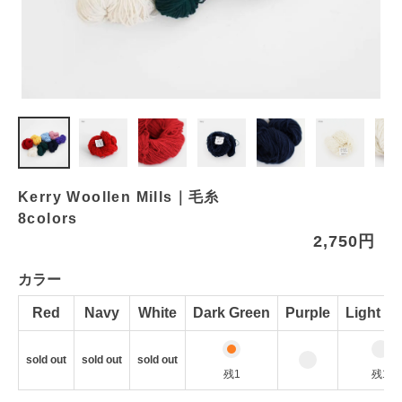
Kerry Woollen Mills｜毛糸
8colors
2,750円
カラー
Red
Navy
White
Dark Green
Purple
Light Pi
sold out
sold out
sold out
残1
残1