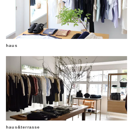
haus
haus&terrasse