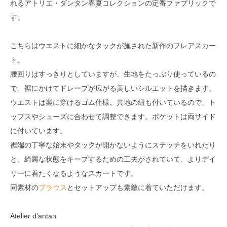
れるアトリエ・ダンタン春夏コレクションの定番ファブリックで
す。
こちらはウエストに細かなタックが施された新作のフレアスカー
ト。
腰回りはすっきりとしていますが、生地をたっぷり使っているの
で、裾にかけてドレープが広がる美しいシルエットを描きます。
ウエストは楽に穿けるゴム仕様。共地の紐も付いているので、ト
ップスやシューズに合わせて調整できます。ポケットは両サイド
に付いています。
裾端の丁寧な始末やタックが開かないようにステッチをいれたり
と、綺麗な状態をキープするための工夫がされていて、よりデイ
リーに着たくなるようなスカートです。
同素材の
ブラウス
とセットアップも素敵に着ていただけます。
Atelier d’antan