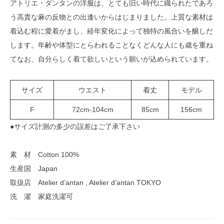
アトリエ・ダンタンの洋服は、とても旧い時代に織られたであろ
う高貴な麻の反物との出逢いからはじまりました。上質な素材は
着込む程に愛着がまし、経年変化によって独特の風合いを醸しだ
します。年齢や体型にとらわれることなくどんな人にも歳を重ね
てなお、自分らしく着て欲しいという願いが込められています。
サイズ
ウエスト
着丈
モデル
F
72cm-104cm
85cm
156cm
●サイズ計測の多少の誤差はご了承下さい
素 材 Cotton 100%
生産国 Japan
取扱店 Atelier d’antan , Atelier d’antan TOKYO
洗 濯 家庭洗濯可