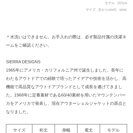
モデル : 157cm
サイズ : 左からsizeS、sizeL
＊水洗いはできません。お手入れの際は、必ず製品付属の洗濯ネ
ームをご確認ください。
SIERRA DESIGNS
1965年にアメリカ・カリフォルニア州で誕生しました。長年に
わたるアウトドアでの経験で培ったアイデアや技術を活かし、高
機能で高品質なアウトドアブランドとして成長を遂げてきまし
た。1968年に定番素材である60/40素材を用いたマウンテンパー
カをアメリカで発表し、現在アウターシェルジャケットの原点と
なりました。
サイズ
裄丈
身幅
着丈
モデル