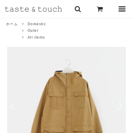
ホーム
Domestic
Outer
All items