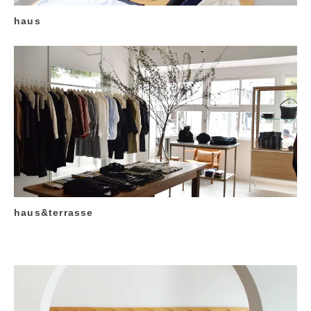
haus
haus&terrasse