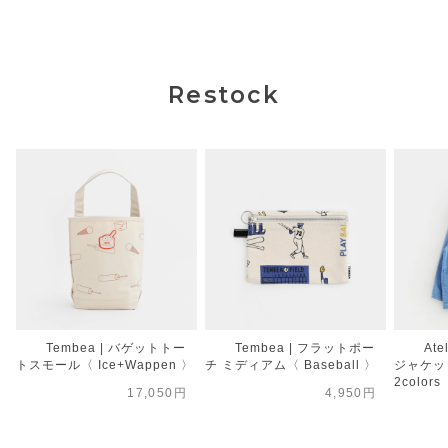
Restock
Tembea | バゲットトー
Tembea | フラットポー
Ate
トスモール〈 Ice+Wappen 〉
チ ミディアム〈 Baseball 〉
ジャケット
2colors
17,050円
4,950円