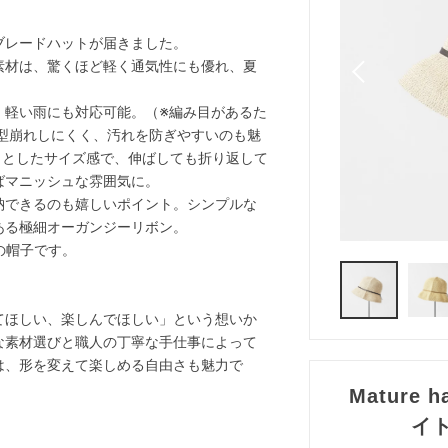
ブレードハットが届きました。
素材は、驚くほど軽く通気性にも優れ、夏
、軽い雨にも対応可能。（※編み目があるた
型崩れしにくく、汚れを防ぎやすいのも魅
きりとしたサイズ感で、伸ばしても折り返して
ばマニッシュな雰囲気に。
納できるのも嬉しいポイント。シンプルな
ある極細オーガンジーリボン。
の帽子です。
てほしい、楽しんでほしい」という想いか
な素材選びと職人の丁寧な手仕事によって
は、形を変えて楽しめる自由さも魅力で
Mature
イ