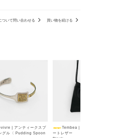
について問い合わせる
買い物を続ける
evivre | アンティークスプ
Tembea | 巾着ポシェット ゴ
Tem
グル〈 Pudding Spoon
ートレザー
モール