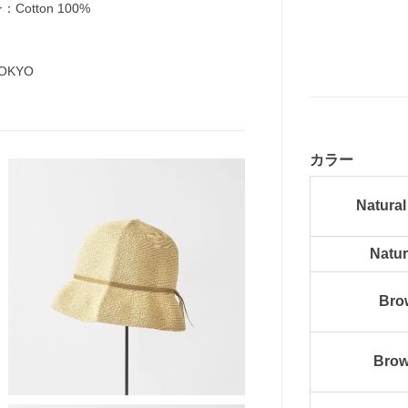
ン：Cotton 100%
 TOKYO
カラー
Natural
Natur
Bro
Brow