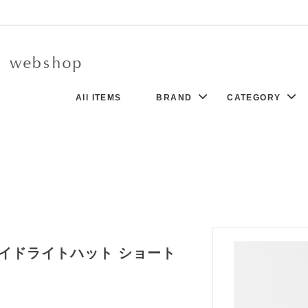
All ITEMS
BRAND
CATEGORY
r d’antan - Clothing -
ock
8/5UP
New
Charpentier de Vaisseau
Dress
N
Aeta
Denim
co
ssory
Boboutic
Bag
go Desportes
Khadi&Co.
Socks
K GALLERY
tems
Sophie Digard
Exclusive Collection
New
ーブレイドライトハット ショート
a
Yuri Park
t