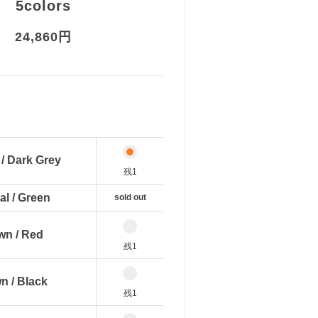
5colors
24,860円
 / Dark Grey
残1
al / Green
sold out
wn / Red
残1
n / Black
残1