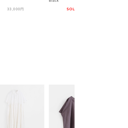
Black
3colors
SOLD OUT
33,000円