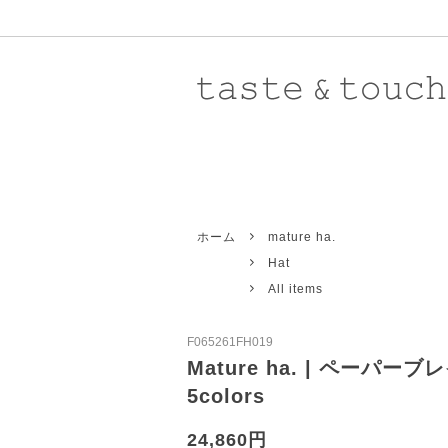
Atelier d'antan 〈 Grand-mere 〉
New Arrival
8/5UP
Atelie
Rest
ホーム
mature ha.
Revivre
Knit
New
Toile
Pants
Hat
Aurora Shoes
Outer
Baba
Acce
All items
Eleven 2nd
Shoes
Galle
Stole
F065261FH019
Ricorrrobe
Men's
STOC
All i
Mature ha. | ペーパ
5colors
Toujours
Yaec
Domestic
Impor
24,860円