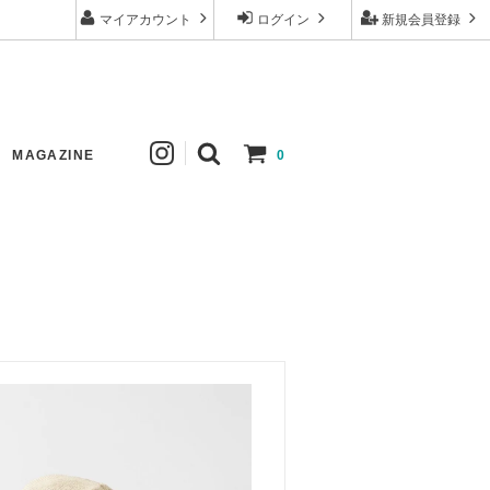
マイアカウント
ログイン
新規会員登録
MAGAZINE
0
ew
Johanna Gullichsen
Tops
New
Apuntob
Skirt
Comoli
Hat
mature ha.
Others
Tembea
Price down
ゴーシュ