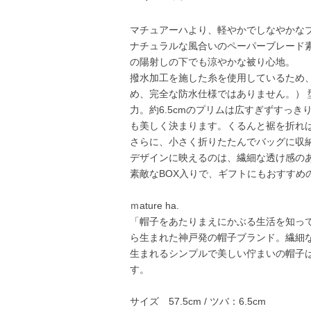
マチュアーハより、軽やかでしなやかな
ナチュラルな風合いのペーパーブレード
の陽射しの下でも涼やかな被り心地。
撥水加工を施した糸を使用しているため
め、完全な防水仕様ではありません。） 
力。約6.5cmのプリムは広すぎずすっ
も美しく決まります。くるんと裾を折れ
さらに、小さく折りたたんでバッグに収
デザインに映えるのは、繊細な透け感の
素敵なBOX入りで、ギフトにもおすすめ
ｍature ha.
「帽子をあたりまえにかぶる生活を知っ
ら生まれた神戸発の帽子ブランド。繊細
生まれるシンプルで美しい佇まいの帽子
す。
サイズ 57.5cm / ツバ：6.5cm