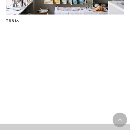
Töölö