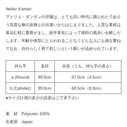
Atelier d’antan
アトリエ・ダンタンの洋服は、とても旧い時代に織られたであろ
う高貴な麻の反物との出逢いからはじまりました。上質な素材は
着込む程に愛着がまし、経年変化によって独特の風合いを醸しだ
します。年齢や体型にとらわれることなくどんな人にも歳を重ね
てなお、自分らしく着て欲しいという願いが込められています。
持ち手
直径
全長（うち、持ち手の長さ）
a (Round)
99.0cm
57.0cm（4.5cm）
b (Cylinder)
99.0cm
60.5cm（8.0cm）
●サイズ計測の多少の誤差はご了承下さい
素 材 Polyester 100%
生産国 Japan