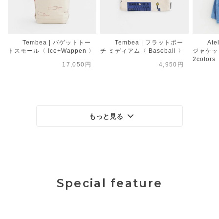
Tembea | バゲットトー
Tembea | フラットポー
Ate
トスモール〈 Ice+Wappen 〉
チ ミディアム〈 Baseball 〉
ジャケット
2colors
17,050円
4,950円
もっと見る
Special feature