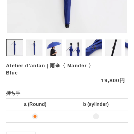
Atelier d'antan | 雨傘〈 Mander 〉
Blue
19,800円
持ち手
a (Round)
b (sylinder)