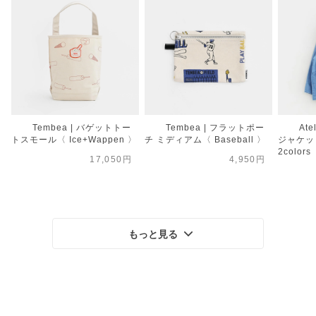
Tembea | バゲットトー
Tembea | フラットポー
Ate
トスモール〈 Ice+Wappen 〉
チ ミディアム〈 Baseball 〉
ジャケット
2colors
17,050円
4,950円
もっと見る