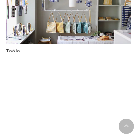
Töölö