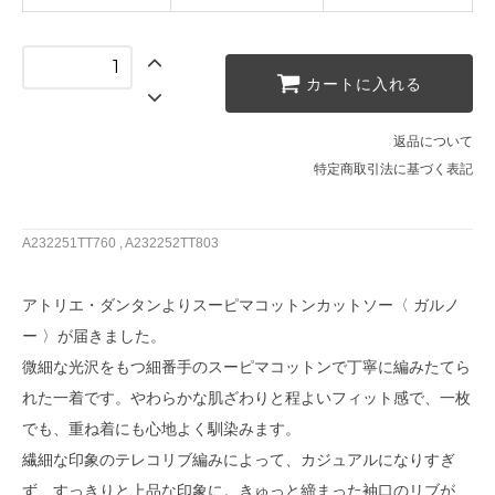
カートに入れる
返品について
特定商取引法に基づく表記
A232251TT760 , A232252TT803
アトリエ・ダンタンよりスーピマコットンカットソー〈 ガルノ
ー 〉が届きました。
微細な光沢をもつ細番手のスーピマコットンで丁寧に編みたてら
れた一着です。やわらかな肌ざわりと程よいフィット感で、一枚
でも、重ね着にも心地よく馴染みます。
繊細な印象のテレコリブ編みによって、カジュアルになりすぎ
ず、すっきりと上品な印象に。きゅっと締まった袖口のリブが、