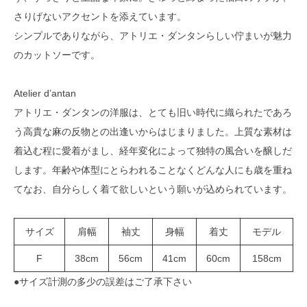
さりげないアクセントを添えています。
シンプルでありながら、アトリエ・ダンタンらしい佇まいが魅力
のカットソーです。
Atelier d’antan
アトリエ・ダンタンの洋服は、とても旧い時代に織られたであろ
う高貴な麻の反物との出逢いからはじまりました。上質な素材は
着込む程に愛着がまし、経年変化によって独特の風合いを醸しだ
します。年齢や体型にとらわれることなくどんな人にも歳を重ね
てなお、自分らしく着て欲しいという願いが込められています。
サイズ
肩幅
袖丈
身幅
着丈
モデル
F
38cm
56cm
41cm
60cm
158cm
●サイズ計測の多少の誤差はご了承下さい