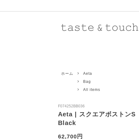
Atelier d'antan 〈 Grand-mere 〉
New Arrival
8/7UP
Atelie
Rest
ホーム
Aeta
Revivre
Knit
New
Toile
Pants
Bag
Aurora Shoes
Outer
Baba
Acce
All items
Eleven 2nd
Shoes
Galle
Stole
F074252BB036
Ricorrrobe
Men's
STOC
All i
Aeta | スクエアボストンS
Black
Toujours
Yaec
Domestic
Impor
62,700円