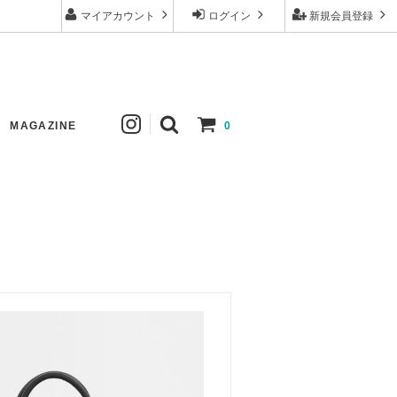
マイアカウント
ログイン
新規会員登録
MAGAZINE
0
ew
Johanna Gullichsen
Tops
New
Apuntob
Skirt
Comoli
Hat
mature ha.
Others
Tembea
Price down
ゴーシュ