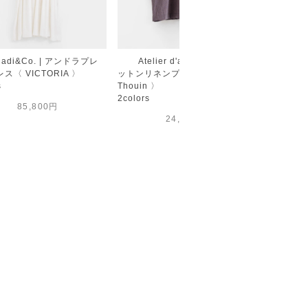
hadi&Co. | アンドラプレ
Atelier d'antan | チェックコ
Atel
ス〈 VICTORIA 〉
ットンリネンプルオーバー〈
レス〈 Co
s
Thouin 〉
Black
2colors
85,800円
24,200円