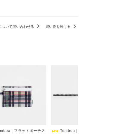
について問い合わせる
買い物を続ける
embea | フラットポーチス
Tembea | タスキストラップ
Tem