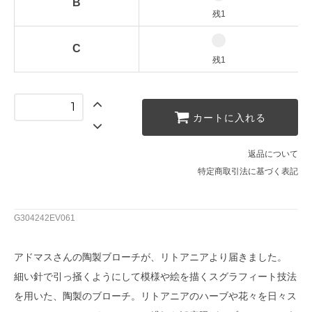
B
残1
C
残1
カートに入れる
返品について
特定商取引法に基づく表記
G304242EV061
アドマスさんの陶製ブローチが、リトアニアより届きました。
細い針で引っ掻くようにして模様や絵を描くスグラフィート技法
を用いた、陶製のブローチ。リトアニアのハーブや花々を日々ス