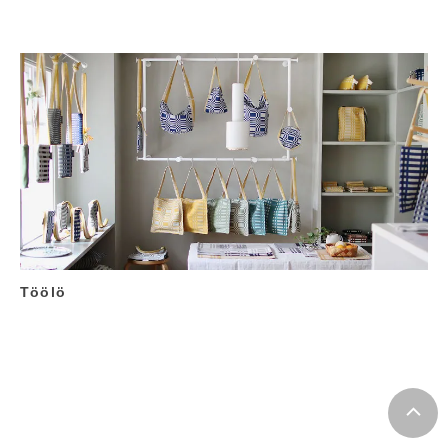
Töölö