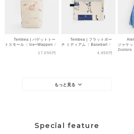
Tembea | バゲットトー
Tembea | フラットポー
Ate
トスモール〈 Ice+Wappen 〉
チ ミディアム〈 Baseball 〉
ジャケット
2colors
17,050円
4,950円
もっと見る
Special feature