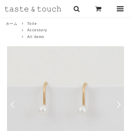
ホーム
Toile
Accessory
All items