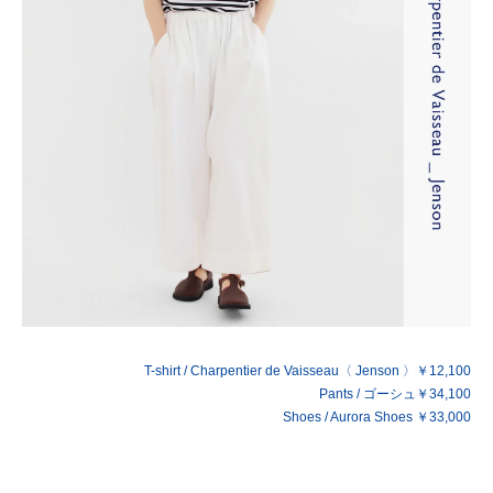
T-shirt / Charpentier de Vaisseau〈 Jenson 〉￥12,100
Pants / ゴーシュ￥34,100
Shoes / Aurora Shoes ￥33,000