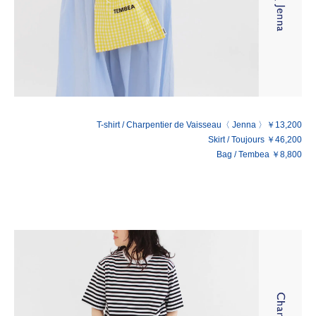
T-shirt / Charpentier de Vaisseau〈 Jenna 〉￥13,200
Skirt / Toujours ￥46,200
Bag / Tembea ￥8,800