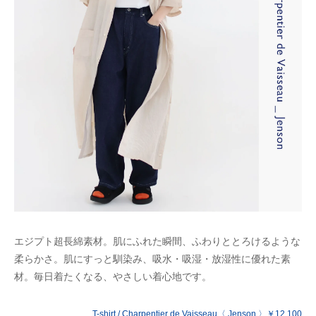
エジプト超長綿素材。肌にふれた瞬間、ふわりととろけるような
柔らかさ。肌にすっと馴染み、吸水・吸湿・放湿性に優れた素
材。毎日着たくなる、やさしい着心地です。
T-shirt / Charpentier de Vaisseau〈 Jenson 〉￥12,100