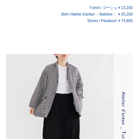
T-shirt / ゴーシュ￥13,200
Skirt / Atelier d'antan〈 Babilee 〉￥35,200
Shoes / Paraboot ￥74,800