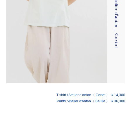
T-shirt / Atelier d'antan〈 Cortot 〉 ￥14,300
Pants / Atelier d'antan〈 Baillie 〉 ￥36,300