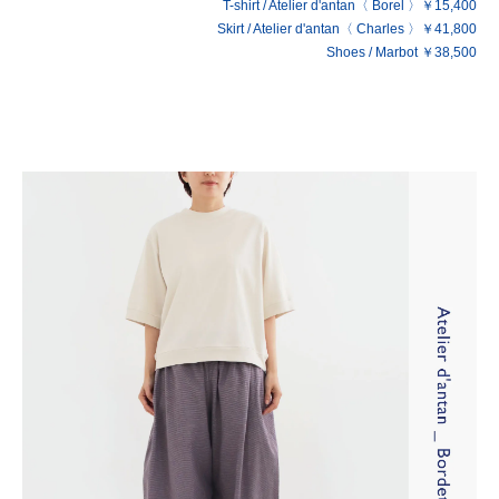
T-shirt / Atelier d'antan〈 Borel 〉￥15,400
Skirt / Atelier d'antan〈 Charles 〉￥41,800
Shoes / Marbot ￥38,500