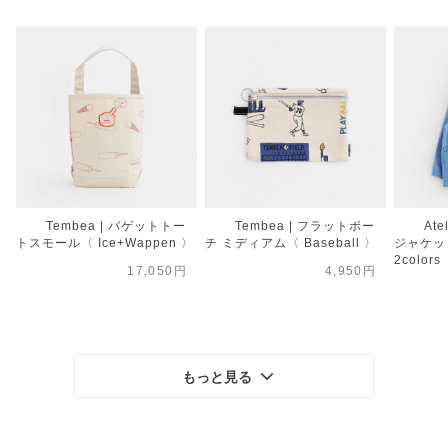
Tembea | バゲットトー
Tembea | フラットポー
Ate
トスモール〈 Ice+Wappen 〉
チ ミディアム〈 Baseball 〉
ジャケット
2colors
17,050円
4,950円
もっと見る