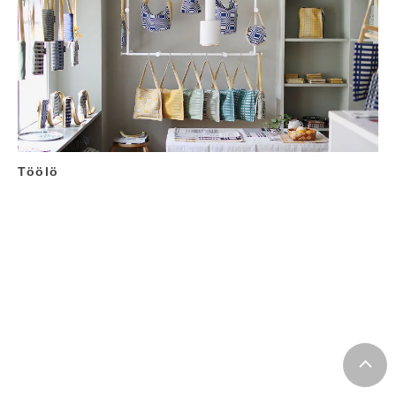
Töölö