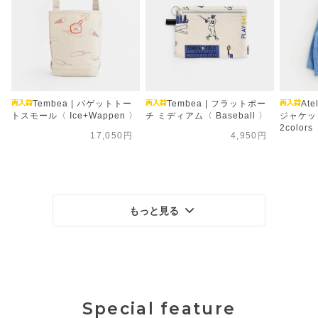
Tembea | バゲットトー
Tembea | フラットポー
Ate
トスモール〈 Ice+Wappen 〉
チ ミディアム〈 Baseball 〉
ジャケット
2colors
17,050円
4,950円
もっと見る
Special feature