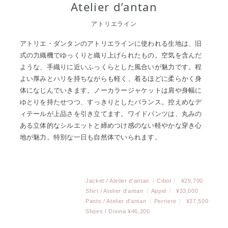
Atelier d’antan
アトリエライン
アトリエ・ダンタンのアトリエラインに使われる生地は、旧
式の力織機でゆっくりと織り上げられたもの。空気を含んだ
ような、手織りに近いふっくらとした風合いが魅力です。程
よい厚みとハリを持ちながらも軽く、着るほどに柔らかく身
体になじんでいきます。ノーカラージャケットは肩や身幅に
ゆとりを持たせつつ、すっきりとしたバランス。控えめなデ
ィテールが上品さを引き立てます。ワイドパンツは、丸みの
ある立体的なシルエットと締めつけ感のない軽やかな穿き心
地が魅力。特別な一日も自然体でいられます。
Jacket / Atelier d'antan〈 Cibot 〉 ¥29,700
Shirt / Atelier d'antan〈 Appel 〉 ¥33,000
Pants / Atelier d'antan〈 Perriere 〉 ¥27,500
Shoes / Divina ¥46,200