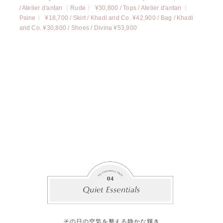
/ Atelier d'antan〈 Rude 〉 ¥30,800
/
Tops / Atelier d'antan〈
Paine 〉 ¥18,700
/
Skirt / Khadi and Co. ¥42,900
/
Bag / Khadi
and Co. ¥30,800
/
Shoes / Divina ¥53,900
その日の空気を整える静かな輝き