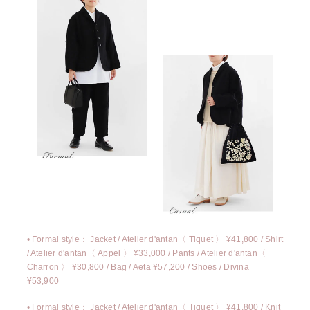
• Formal style：
Jacket / Atelier d'antan〈 Tiquet 〉 ¥41,800
/
Shirt
/ Atelier d'antan〈 Appel 〉 ¥33,000
/
Pants / Atelier d'antan〈
Charron 〉 ¥30,800
/
Bag / Aeta ¥57,200
/
Shoes / Divina
¥53,900
• Formal style：
Jacket / Atelier d'antan〈 Tiquet 〉 ¥41,800
/
Knit