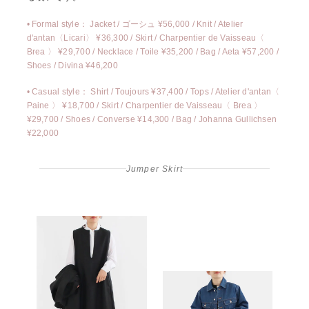
• Formal style：
Jacket / ゴーシュ ¥56,000
/
Knit / Atelier
d'antan〈Licari〉 ¥36,300
/
Skirt / Charpentier de Vaisseau〈
Brea 〉 ¥29,700
/
Necklace / Toile ¥35,200
/
Bag / Aeta ¥57,200
/
Shoes / Divina ¥46,200
• Casual style：
Shirt / Toujours ¥37,400
/
Tops / Atelier d'antan〈
Paine 〉 ¥18,700
/
Skirt / Charpentier de Vaisseau〈 Brea 〉
¥29,700
/
Shoes / Converse ¥14,300
/
Bag / Johanna Gullichsen
¥22,000
Jumper Skirt