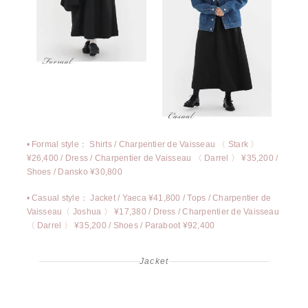
• Formal style：
Shirts / Charpentier de Vaisseau 〈 Stark 〉
¥26,400
/
Dress / Charpentier de Vaisseau 〈 Darrel 〉 ¥35,200
/
Shoes / Dansko ¥30,800
• Casual style：
Jacket / Yaeca ¥41,800
/
Tops / Charpentier de
Vaisseau〈 Joshua 〉 ¥17,380
/
Dress / Charpentier de Vaisseau
〈 Darrel 〉 ¥35,200
/
Shoes / Paraboot ¥92,400
Jacket