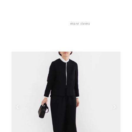
more items
‹
›