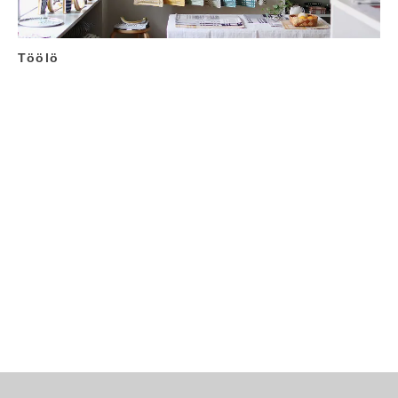
Töölö